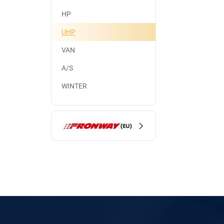
HP
UHP
VAN
A/S
WINTER