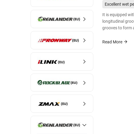
Excellent wet 
It is equipped wi
longitudinal groo
grooves to form 
drainage channel
water from the ti
Read More
reduce the tende
driving.