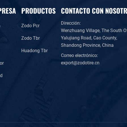
PRESA
PRODUCTOS
CONTACTO CON NOSOT
Dirección:
a
Zodo Pcr
Wenzhuang Village, The South O
Yalujiang Road, Cao County,
Zodo Tbr
Shandong Province, China
l
Huadong Tbr
Correo electrónico:
export@zodotire.cn
or
ad