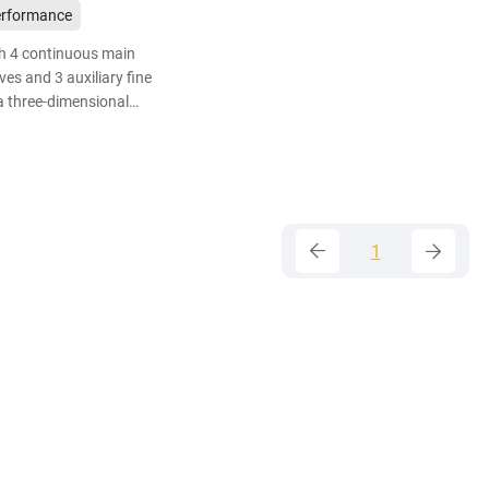
performance
th 4 continuous main
ves and 3 auxiliary fine
a three-dimensional
, which can quickly drain
re surface and effectively
ncy to hydroplan during
1