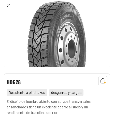
0°
HD628
Resistente a pinchazos
desgarros y cargas
Adecuado para todas las ruedas de carreteras no
El diseño de hombro abierto con surcos transversales
ensanchados tiene un excelente agarre al suelo y un
pavimentadas de corta distancia
rendimiento de tracción superior