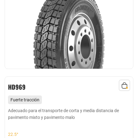
HD969
Fuerte tracción
resistente al desgarro, baja generación de calor
Adecuado para el transporte de corta y media distancia de
pavimento mixto y pavimento malo
Adecuado para carreteras pavimentadas en general y
carreteras mixtas de corta y media distancia
22.5°