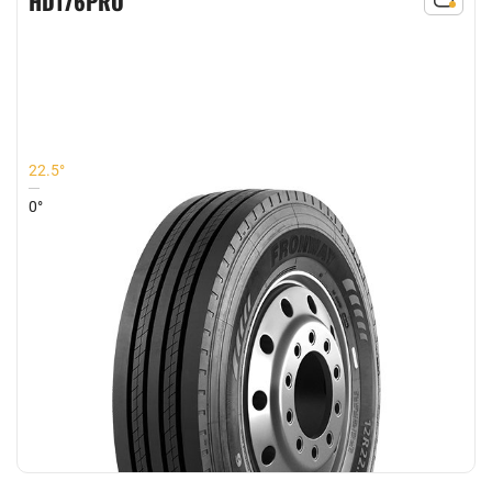
HD176PRO
22.5°
0°