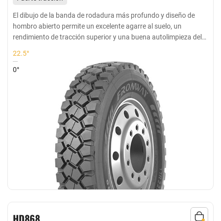
resistente al desgarro, baja generación de calor
El dibujo de la banda de rodadura más profundo y diseño de
hombro abierto permite un excelente agarre al suelo, un
Adecuado para carreteras pavimentadas en general y
rendimiento de tracción superior y una buena autolimpieza del
carreteras mixtas de corta y media distancia
dibujo
22.5°
0°
HD868