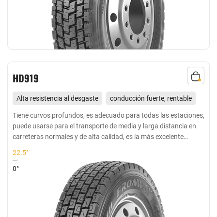
HD919
Alta resistencia al desgaste
conducción fuerte, rentable
Adecuado para las ruedas motrices de conducción de media
Tiene curvos profundos, es adecuado para todas las estaciones,
puede usarse para el transporte de media y larga distancia en
y larga distancia en carreteras buenas y de alta velocidad
carreteras normales y de alta calidad, es la más excelente
opción para la posición de la rueda de conducción en lluvia y
22.5°
nieve
0°