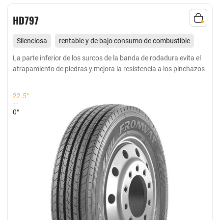
HD797
Silenciosa
rentable y de bajo consumo de combustible
Adecuado para todas las ruedas de media y larga distancia
La parte inferior de los surcos de la banda de rodadura evita el
atrapamiento de piedras y mejora la resistencia a los pinchazos
en buenas carreteras y carreteras pavimentadas
22.5°
0°