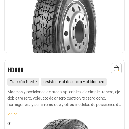
HD686
Tracción fuerte
resistente al desgarro y al bloqueo
Adecuado para todas las ruedas para distancias cortas y
Modelos y posiciones de rueda aplicables: eje simple trasero, eje
doble trasero, volquete delantero cuatro y trasero ocho,
medias en carreteras pavimentadas y mixtas
hormigonera y semirremolque y otros modelos de posiciones de
rueda motriz
22.5°
0°