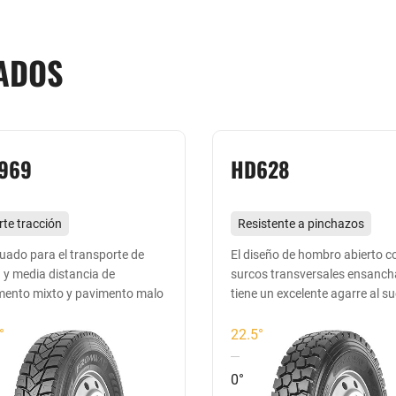
ADOS
969
HD628
rte tracción
Resistente a pinchazos
stente al desgarro, baja
desgarros y cargas
uado para el transporte de
El diseño de hombro abierto c
 y media distancia de
surcos transversales ensanc
eración de calor
Adecuado para todas las
mento mixto y pavimento malo
tiene un excelente agarre al su
cuado para carreteras
ruedas de carreteras no
un rendimiento de tracción su
imentadas en general y
pavimentadas de corta
°
22.5°
reteras mixtas de corta y
distancia
0°
ia distancia