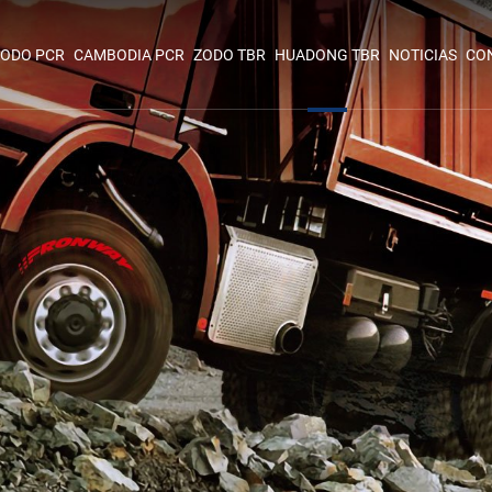
ODO PCR
CAMBODIA PCR
ZODO TBR
HUADONG TBR
NOTICIAS
CO