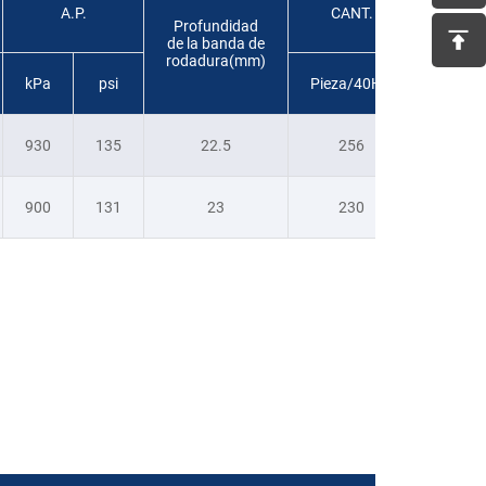
A.P.
CANT.
Profundidad
de la banda de
rodadura(mm)
kPa
psi
Pieza/40HQ
930
135
22.5
256
900
131
23
230