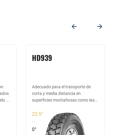
HD939
HD9
Fuerte
resist
on
Adecuado para el transporte de
El dibu
hados
corta y media distancia en
más pro
genera
elo y
superficies montañosas como las
abierto
Adecua
perior
minas
al suelo
pavime
superio
22.5°
22.5°
del dibu
carret
0°
0°
media 