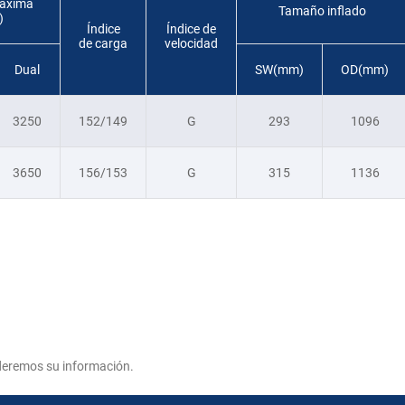
áxima
Tamaño inflado
)
Índice
Índice de
de carga
velocidad
Dual
SW(mm)
OD(mm)
3250
152/149
G
293
1096
3650
156/153
G
315
1136
deremos su información.