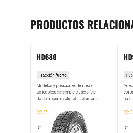
PRODUCTOS RELACION
HD686
HD
Tracción fuerte
Fue
resistente al desgarro y al
resi
ices,
Modelos y posiciones de rueda
Adec
ara
aplicables: eje simple trasero, eje
corta
bloqueo
gen
doble trasero, volquete delantero
pavi
Adecuado para todas las
Ade
cuatro y trasero ocho, hormigonera
ruedas para distancias cortas y
pav
y semirremolque y otros modelos
22.5°
22.5
de posiciones de rueda motriz
medias en carreteras
car
0°
0°
pavimentadas y mixtas
med