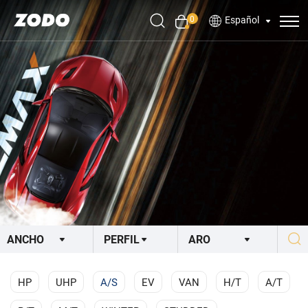
0
Español
HP
UHP
A/S
EV
VAN
H/T
A/T