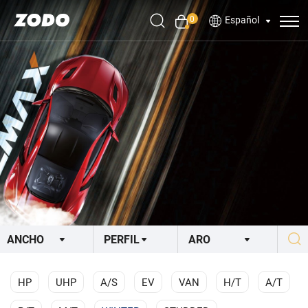
0
Español
HP
UHP
A/S
EV
VAN
H/T
A/T