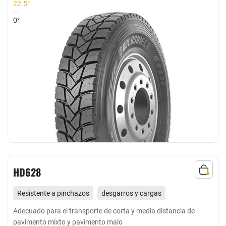
22.5°
0°
HD628
Resistente a pinchazos
desgarros y cargas
Adecuado para todas las ruedas de carreteras no
Adecuado para el transporte de corta y media distancia de
pavimento mixto y pavimento malo
pavimentadas de corta distancia