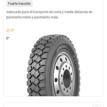
Fuerte tracción
resistente al desgarro, baja generación de calor
Adecuado para el transporte de corta y media distancia de
pavimento mixto y pavimento malo
Adecuado para carreteras pavimentadas en general y
carreteras mixtas de corta y media distancia
22.5°
0°