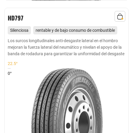
HD797
Silenciosa
rentable y de bajo consumo de combustible
Adecuado para todas las ruedas de media y larga distancia
Los surcos longitudinales anti-desgaste lateral en el hombro
mejoran la fuerza lateral del neumático y nivelan el apoyo de la
en buenas carreteras y carreteras pavimentadas
banda de rodadura para garantizar la uniformidad del desgaste
22.5°
0°