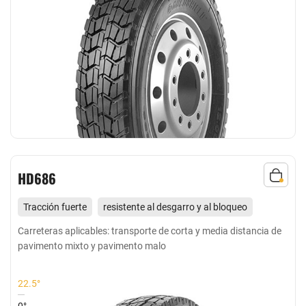
HD686
Tracción fuerte
resistente al desgarro y al bloqueo
Adecuado para todas las ruedas para distancias cortas y
Carreteras aplicables: transporte de corta y media distancia de
pavimento mixto y pavimento malo
medias en carreteras pavimentadas y mixtas
22.5°
0°