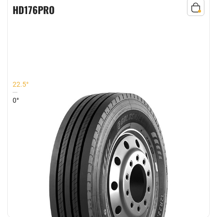
HD176PRO
22.5°
0°