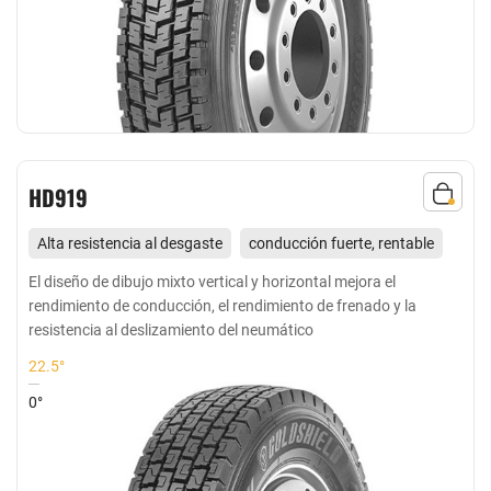
HD919
Alta resistencia al desgaste
conducción fuerte, rentable
Adecuado para las ruedas motrices de conducción de media
El diseño de dibujo mixto vertical y horizontal mejora el
rendimiento de conducción, el rendimiento de frenado y la
y larga distancia en carreteras buenas y de alta velocidad
resistencia al deslizamiento del neumático
22.5°
0°