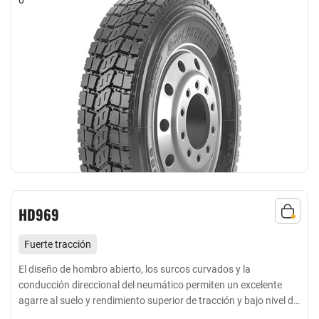
HD969
Fuerte tracción
resistente al desgarro, baja generación de calor
El diseño de hombro abierto, los surcos curvados y la
conducción direccional del neumático permiten un excelente
Adecuado para carreteras pavimentadas en general y
agarre al suelo y rendimiento superior de tracción y bajo nivel de
carreteras mixtas de corta y media distancia
ruido