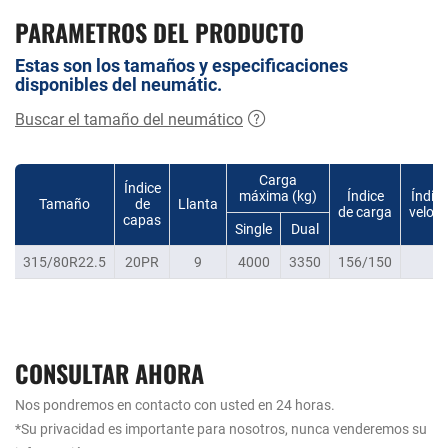
PARAMETROS DEL PRODUCTO
Estas son los tamaños y especificaciones
disponibles del neumátic.
Buscar el tamaño del neumático
Carga
Índice
máxima (kg)
Índice
Índice
Tamaño
de
Llanta
de carga
veloc
capas
Single
Dual
315/80R22.5
20PR
9
4000
3350
156/150
K
CONSULTAR AHORA
Nos pondremos en contacto con usted en 24 horas.
*Su privacidad es importante para nosotros, nunca venderemos su