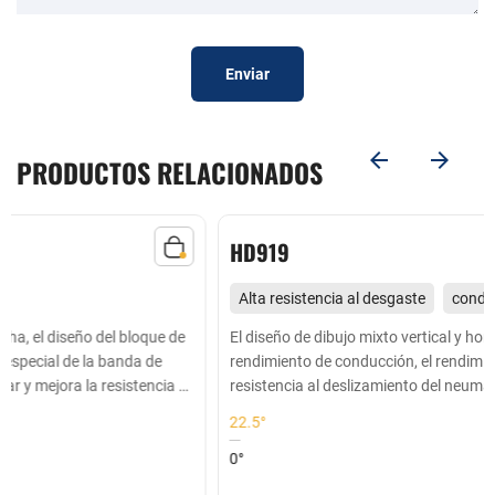
Enviar
PRODUCTOS RELACIONADOS
HD919
Alta resistencia al desgaste
conducción fuerte, rentable
Adecuado para las ruedas motrices de conducción de media
El diseño de dibujo mixto vertical y horizontal mejora el
rendimiento de conducción, el rendimiento de frenado y la
y larga distancia en carreteras buenas y de alta velocidad
resistencia al deslizamiento del neumático
22.5°
0°