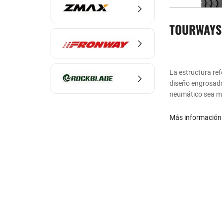
TOURWAYS
La estructura ref
diseño engrosado
neumático sea más
pinchazos y las 
Más informació