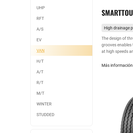
UHP
SMARTTOU
RFT
High drainage 
A/S
The design of thr
EV
grooves enables t
VAN
at high speeds a
performance.
H/T
Más informació
A/T
R/T
M/T
WINTER
STUDDED