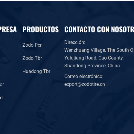
PRESA
PRODUCTOS
CONTACTO CON NOSOT
Dirección:
a
Zodo Pcr
Wenzhuang Village, The South O
Yalujiang Road, Cao County,
Zodo Tbr
Shandong Province, China
l
Huadong Tbr
Correo electrónico:
export@zodotire.cn
or
ad