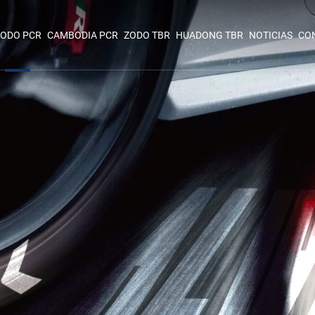
ODO PCR
CAMBODIA PCR
ZODO TBR
HUADONG TBR
NOTICIAS
CO