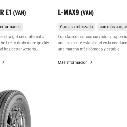
R E1
L-MAX9
VAN
VAN
performance
Carcasa reforzada
con más carga
ee straight circumferential
Los clásicos surcos curvados proporci
he tire to drain more quickly
una excelente estabilidad en la conducc
nd has better wetgrip
una marcha más cómoda y estable.
n
Más información