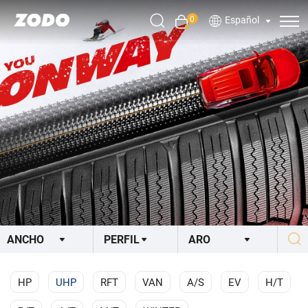
0
Español
HP
UHP
RFT
VAN
A/S
EV
H/T