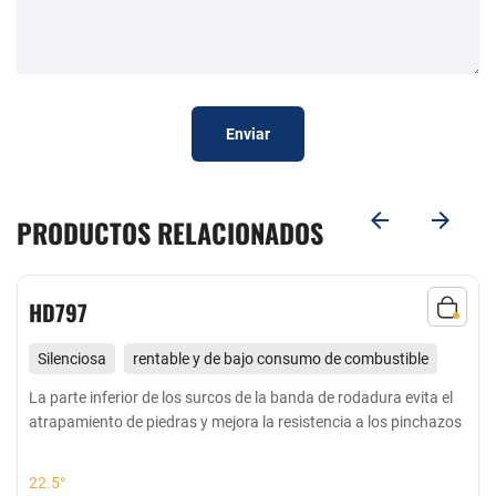
Enviar
PRODUCTOS RELACIONADOS
HD797
Silenciosa
rentable y de bajo consumo de combustible
Adecuado para todas las ruedas de media y larga distancia
La parte inferior de los surcos de la banda de rodadura evita el
atrapamiento de piedras y mejora la resistencia a los pinchazos
en buenas carreteras y carreteras pavimentadas
22.5°