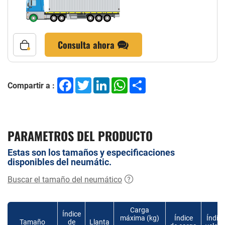
Consulta ahora
Facebook
Twitter
LinkedIn
WhatsApp
Share
Compartir a :
PARAMETROS DEL PRODUCTO
Estas son los tamaños y especificaciones
disponibles del neumátic.
Buscar el tamaño del neumático
Carga
Índice
máxima (kg)
Índice
Índice
Tamaño
de
Llanta