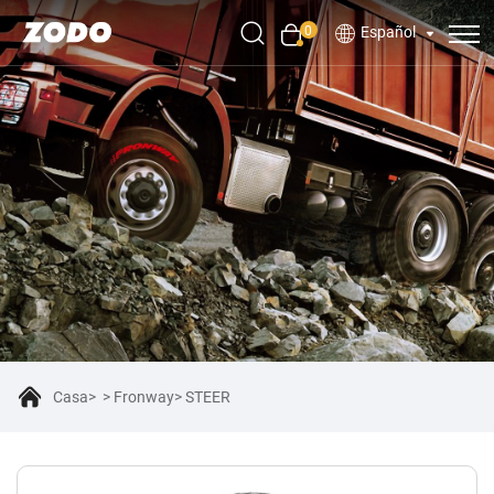
0
Español
Casa
Fronway
STEER