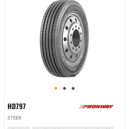
HD797
STEER