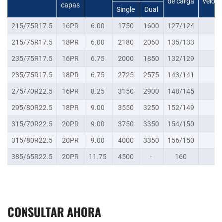
de carga
veloc
capas
Single
Dual
215/75R17.5
16PR
6.00
1750
1600
127/124
M
215/75R17.5
18PR
6.00
2180
2060
135/133
J
235/75R17.5
16PR
6.75
2000
1850
132/129
M
235/75R17.5
18PR
6.75
2725
2575
143/141
J
275/70R22.5
16PR
8.25
3150
2900
148/145
M
295/80R22.5
18PR
9.00
3550
3250
152/149
M
315/70R22.5
20PR
9.00
3750
3350
154/150
M
315/80R22.5
20PR
9.00
4000
3350
156/150
M
385/65R22.5
20PR
11.75
4500
-
160
L
CONSULTAR AHORA