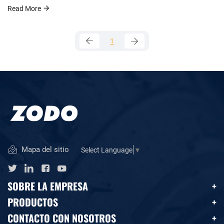
aguanieve de los surcos de la banda de rodadura para mejorar el
Read More
rendimiento de autolimpieza.
1
Mapa del sitio
Select Language
▼
SOBRE LA EMPRESA
PRODUCTOS
CONTACTO CON NOSOTROS