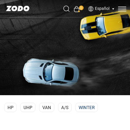
0
Español
HP
UHP
VAN
A/S
WINTER