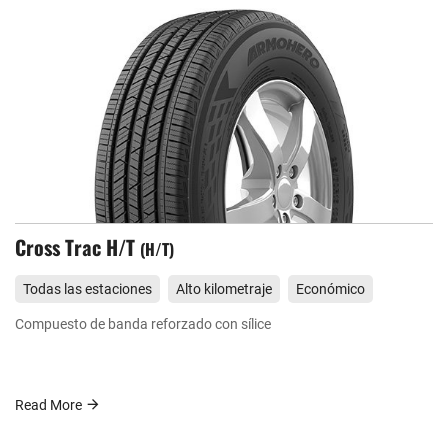
Cross Trac H/T
H/T
Todas las estaciones
Alto kilometraje
Económico
Resistente al desgaste
Comodidad
Compuesto de banda reforzado con sílice
Rendimiento de conducción
Read More