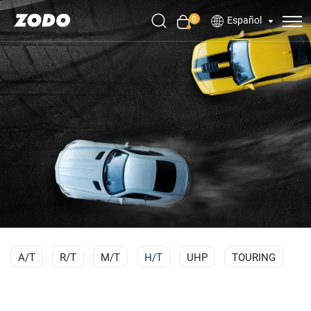
0
Español
A/T
R/T
M/T
H/T
UHP
TOURING