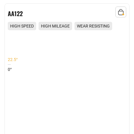
AD683
ILEAGE
WEAR RESISTING
HIGH SPEED
HIGH MILE
EXCELLENT GRIP
22.5°
0°