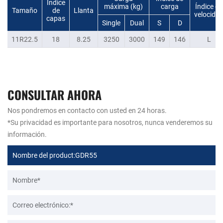
Índice
máxima (kg)
carga
Índice de
Tamaño
de
Llanta
velocida
capas
Single
Dual
S
D
11R22.5
18
8.25
3250
3000
149
146
L
CONSULTAR AHORA
Nos pondremos en contacto con usted en 24 horas.
*Su privacidad es importante para nosotros, nunca venderemos su
información.