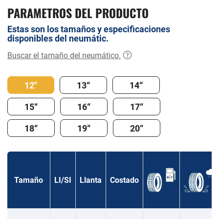
PARAMETROS DEL PRODUCTO
Estas son los tamaños y especificaciones
disponibles del neumátic.
Buscar el tamaño del neumático.
12''
13“
14“
15“
16“
17“
18“
19“
20“
Tamaño
LI/SI
Llanta
Costado