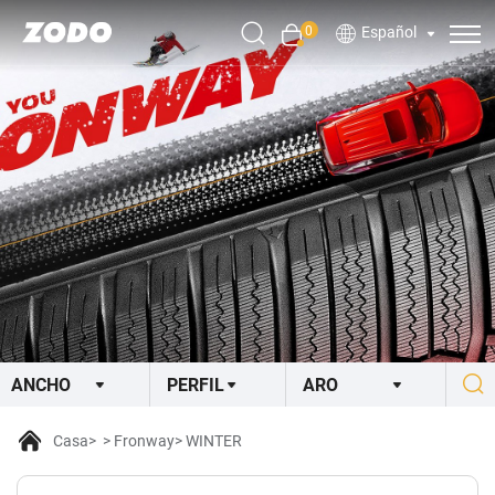
0
Español
Casa
Fronway
WINTER