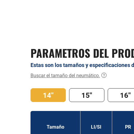
PARAMETROS DEL PRO
Estas son los tamaños y especificaciones 
Buscar el tamaño del neumático.
14''
15''
16''
Tamaño
LI/SI
PR