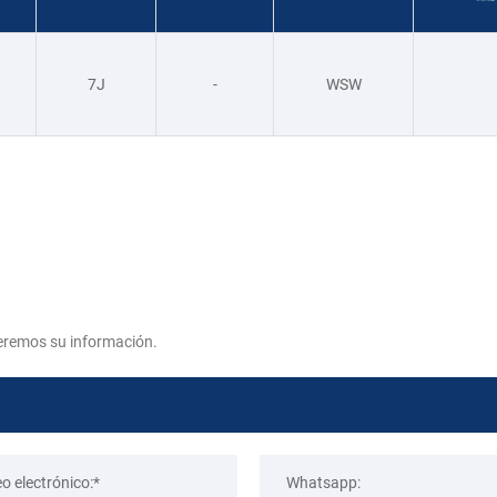
7J
-
WSW
eremos su información.