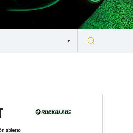
T
ón abierto