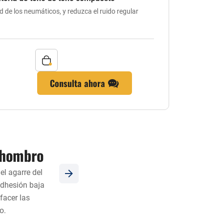
d de los neumáticos, y reduzca el ruido regular
e
Consulta ahora
 hombro
Diseño de bloques de p
hombro gra
el agarre del
adhesión baja
Asegúrese del rendimiento todoterren
facer las
pavimento y realice la combinación per
o.
carret