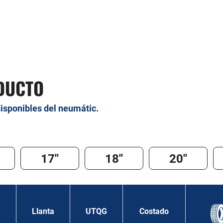
DUCTO
disponibles del neumátic.
17''
18''
20''
Llanta
UTQG
Costado