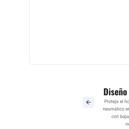
patrón escalonado
Diseño
 un material esqueleto más fuerte para
Proteja el h
o y mejore el agarre del neumático.
neumático en
con baja
n