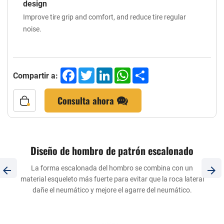
design
Improve tire grip and comfort, and reduce tire regular
noise.
Facebook
Twitter
LinkedIn
WhatsApp
Share
Compartir a:
Consulta ahora
Diseño de patrones de bajo hombro de bajo
hombro
ral
Proteja el hombro del neumático y la pared lateral superior
del daño, mejore el agarre del neumático en las carreteras
fangosas y mejore el agarre en condiciones de adhesión baja
con baja presión de aire, diferente de dos diseños de