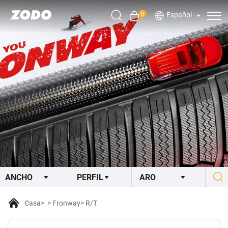
0
Español
Casa
Fronway
R/T