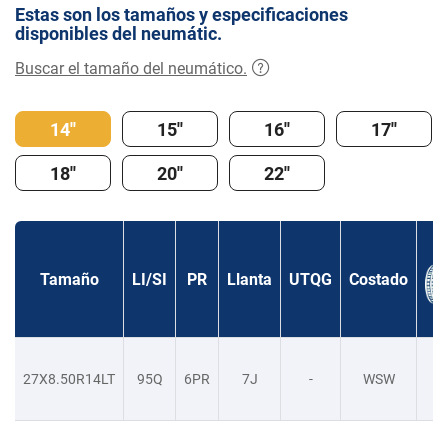
Estas son los tamaños y especificaciones
disponibles del neumátic.
Buscar el tamaño del neumático.
14''
15''
16''
17''
18''
20''
22''
Tamaño
LI/SI
PR
Llanta
UTQG
Costado
27X8.50R14LT
95Q
6PR
7J
-
WSW