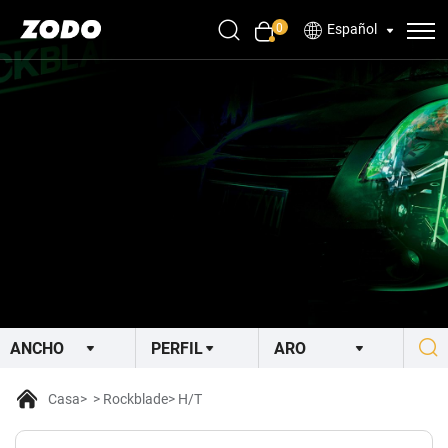
0
Español
Casa
Rockblade
H/T