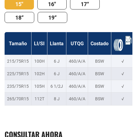
15''
16''
17“
18“
19“
Tamaño
LI/SI
Llanta
UTQG
Costado
215/75R15
100H
6 J
460/A/A
BSW
√
225/75R15
102H
6 J
460/A/A
BSW
√
235/75R15
105H
6 1/2J
460/A/A
BSW
√
265/70R15
112T
8 J
460/A/A
BSW
√
CONSULTAR AHORA