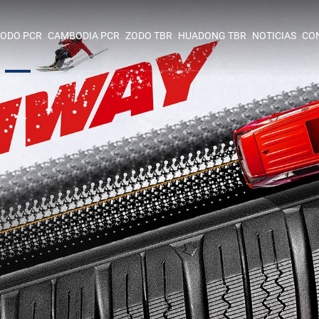
ODO PCR
CAMBODIA PCR
ZODO TBR
HUADONG TBR
NOTICIAS
CO