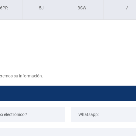
6PR
5J
BSW
√
eremos su información.