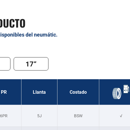
DUCTO
disponibles del neumátic.
17“
PR
Llanta
Costado
6PR
5J
BSW
√