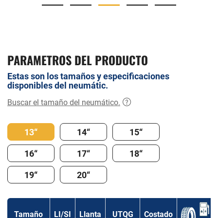
PARAMETROS DEL PRODUCTO
Estas son los tamaños y especificaciones
disponibles del neumátic.
Buscar el tamaño del neumático.
13“
14“
15“
16“
17“
18“
19“
20“
Tamaño
LI/SI
Llanta
UTQG
Costado