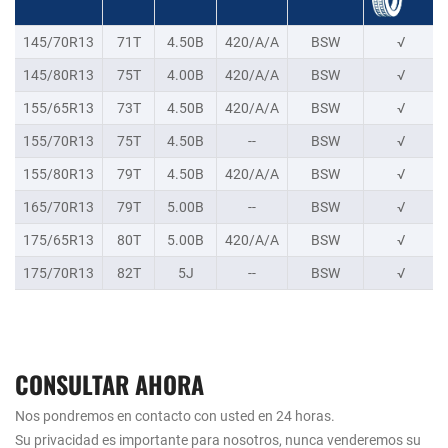
145/70R13
71T
4.50B
420/A/A
BSW
√
145/80R13
75T
4.00B
420/A/A
BSW
√
155/65R13
73T
4.50B
420/A/A
BSW
√
155/70R13
75T
4.50B
--
BSW
√
155/80R13
79T
4.50B
420/A/A
BSW
√
165/70R13
79T
5.00B
--
BSW
√
175/65R13
80T
5.00B
420/A/A
BSW
√
175/70R13
82T
5J
--
BSW
√
CONSULTAR AHORA
Nos pondremos en contacto con usted en 24 horas.
Su privacidad es importante para nosotros, nunca venderemos su