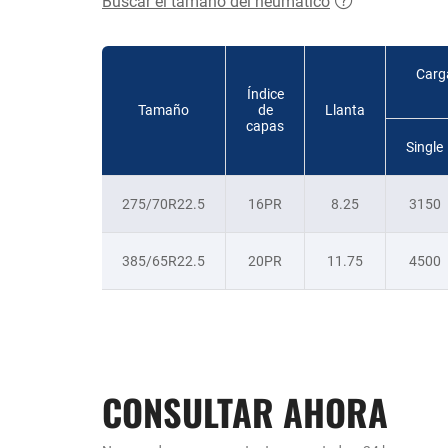
Buscar el tamaño del neumático
Carg
Índice
Tamaño
de
Llanta
capas
Single
275/70R22.5
16PR
8.25
3150
385/65R22.5
20PR
11.75
4500
CONSULTAR AHORA