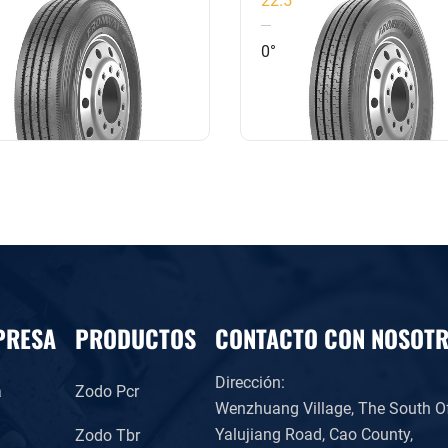
distancia en buenas carreter
0°
y carreteras pavimentadas
PRESA
PRODUCTOS
CONTACTO CON NOSOT
Dirección:
a
Zodo Pcr
Wenzhuang Village, The South O
Yalujiang Road, Cao County,
Zodo Tbr