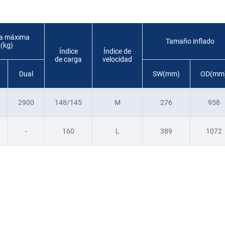
a máxima
Tamaño inflado
(kg)
Índice
Índice de
de carga
velocidad
Dual
SW(mm)
OD(mm
2900
148/145
M
276
958
-
160
L
389
1072