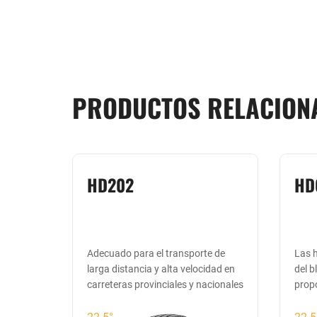
PRODUCTOS RELACION
HD202
HD
de
Adecuado para el transporte de
Las h
aste, de
larga distancia y alta velocidad en
del b
baja
carreteras provinciales y nacionales
prop
on
antid
 reduce
22.5°
22.5