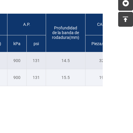
A.P.
CANT.
Profundidad
de la banda de
rodadura(mm)
)
kPa
psi
Pieza/40HQ
900
131
14.5
320
900
131
15.5
196