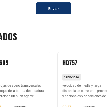
Enviar
ADOS
609
HD757
Silenciosa
rentable y de bajo consumo 
ojas de acero transversales
velocidad de media y larga
loque de la banda de rodadura
distancia en carreteras provin
combustible
orciona un buen agarre,
y nacionales y condiciones de
Adecuado para todas las
eslizamiento y antibloqueo
carretera de alta velocidad
ruedas de media y larga
°
22.5°