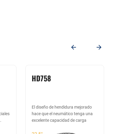
HD758
HD7
de
El diseño de hendidura mejorado
El dise
ciales
hace que el neumático tenga una
hace qu
excelente capacidad de carga
excelen
22.5°
22.5°