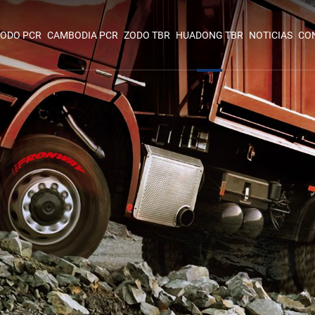
ODO PCR
CAMBODIA PCR
ZODO TBR
HUADONG TBR
NOTICIAS
CO