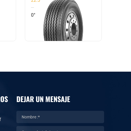
as
0°
0°
ROS
DEJAR UN MENSAJE
f