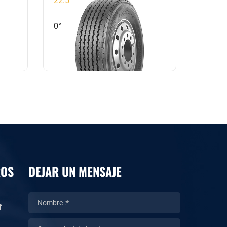
0°
0°
ROS
DEJAR UN MENSAJE
f