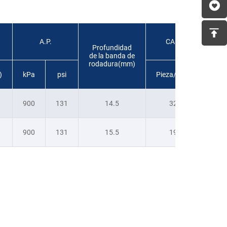
A.P.
CANT.
Profundidad
de la banda de
rodadura(mm)
)
kPa
psi
Pieza/40HQ
900
131
14.5
320
900
131
15.5
196