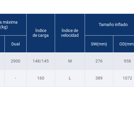
a máxima
Tamaño inflado
(kg)
Índice
Índice de
de carga
velocidad
Dual
SW(mm)
OD(mm
2900
148/145
M
276
958
-
160
L
389
1072