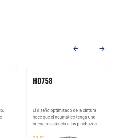
HD768
HTL1
tura
El diseño de hendidura mejorado
Los sur
una
hace que el neumático tenga una
rodadur
zos y
excelente capacidad de carga
drenaje 
22.5°
22.5°