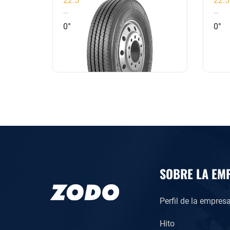
y aumenta el kilometraje del
dis
neumático
0°
0°
y c
SOBRE LA EM
Perfil de la empres
Hito