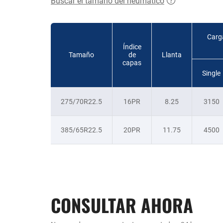
Buscar el tamaño del neumático
Carg
Índice
Tamaño
de
Llanta
capas
Single
275/70R22.5
16PR
8.25
3150
385/65R22.5
20PR
11.75
4500
CONSULTAR AHORA