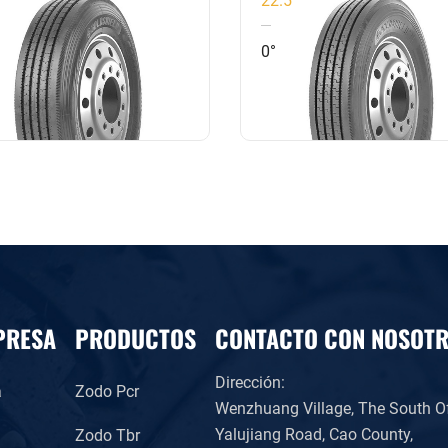
tancia en buenas carreteras
0°
arreteras pavimentadas
PRESA
PRODUCTOS
CONTACTO CON NOSOT
Dirección:
a
Zodo Pcr
Wenzhuang Village, The South O
Yalujiang Road, Cao County,
Zodo Tbr