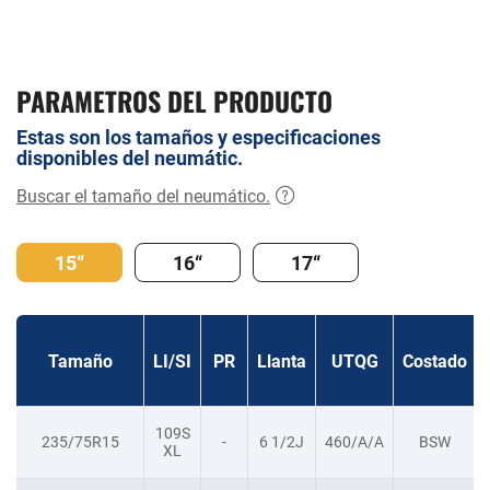
PARAMETROS DEL PRODUCTO
Estas son los tamaños y especificaciones
disponibles del neumátic.
Buscar el tamaño del neumático.
15“
16“
17“
Tamaño
LI/SI
PR
Llanta
UTQG
Costado
109S
235/75R15
-
6 1/2J
460/A/A
BSW
XL