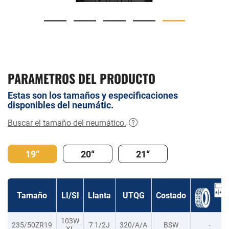
PARAMETROS DEL PRODUCTO
Estas son los tamaños y especificaciones
disponibles del neumátic.
Buscar el tamaño del neumático.
19“
20“
21“
Tamaño
LI/SI
Llanta
UTQG
Costado
103W
235/50ZR19
7 1/2J
320/A/A
BSW
-
XL