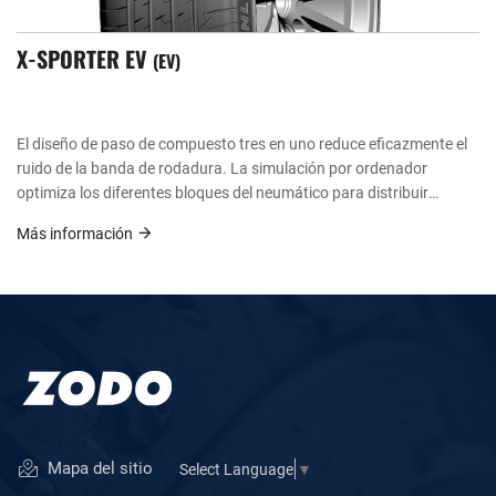
X-SPORTER EV
EV
El diseño de paso de compuesto tres en uno reduce eficazmente el
ruido de la banda de rodadura. La simulación por ordenador
optimiza los diferentes bloques del neumático para distribuir
uniformemente la energía sonora y mejorar el silencio del
Más información
neumático.
Mapa del sitio
Select Language
▼