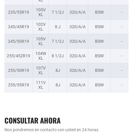
105V
235/55R19
7 1/2J
320/A/A
BSW
-
XL
102V
245/45R19
8 J
320/A/A
BSW
-
XL
105V
245/50R19
7 1/2J
320/A/A
BSW
-
XL
104W
255/45ZR19
8 1/2J
320/A/A
BSW
-
XL
107V
255/50R19
8J
320/A/A
BSW
-
XL
111V
255/55R19
8J
320/A/A
BSW
-
XL
CONSULTAR AHORA
Nos pondremos en contacto con usted en 24 horas.